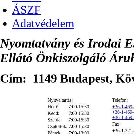
ÁSZF
Adatvédelem
Nyomtatvány és Irodai E
Ellátó Önkiszolgáló Áru
Cím: 1149 Budapest, Kövé
Nyitva tartás:
Telefon:
Hétfő:
7:00-15:30
+36-1-469
+36-1-469
Kedd:
7:00-15:30
+36-1-469
Szerda:
7:00-15:30
Fax:
Csütörtök:
7:00-15:30
+36-1-221
Péntek:
7:00-13:00