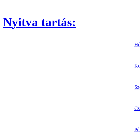
N
yitva tartás
:
Hé
Ke
Sz
Cs
Pé