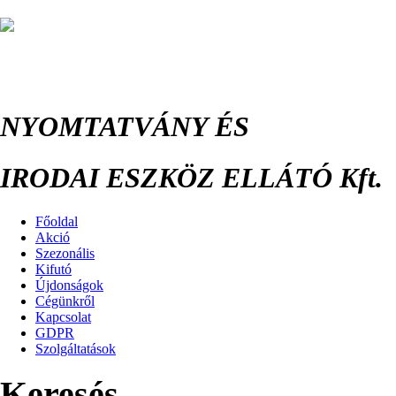
NYOMTATVÁNY ÉS
IRODAI ESZKÖZ ELLÁTÓ Kft.
Főoldal
Akció
Szezonális
Kifutó
Újdonságok
Cégünkről
Kapcsolat
GDPR
Szolgáltatások
Keresés