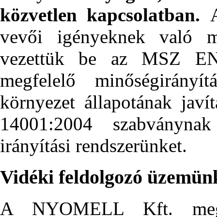
közvetlen kapcsolatban.
A
vevői igényeknek való me
vezettük be az MSZ EN
megfelelő minőségirányít
környezet állapotának ja
14001:2004 szabványnak
irányítási rendszerünket.
Vidéki feldolgozó üzemün
A NYOMELL Kft. megha