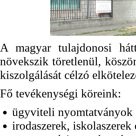
A magyar tulajdonosi h
növekszik töretlenül, köszö
kiszolgálását célzó elkötele
Fő tevékenységi köreink:
ügyviteli nyomtatványok 
irodaszerek, iskolaszerek é