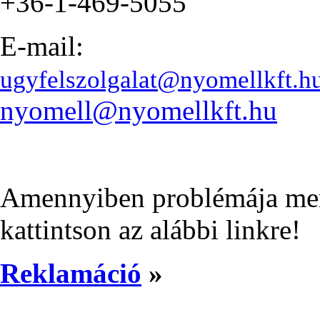
+36-1-469-5055
E-mail:
ugyfelszolgalat@nyomellkft.h
nyomell@nyomellkft.hu
Amennyiben problémája merül
kattintson az alábbi linkre!
Reklamáció
»