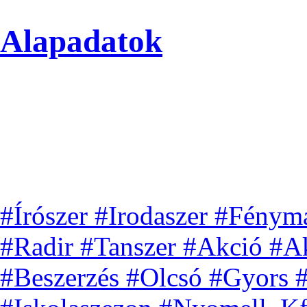
Alapadatok
#Írószer #Irodaszer #Fénym
#Radir #Tanszer #Akció #Ak
#Beszerzés #Olcsó #Gyors 