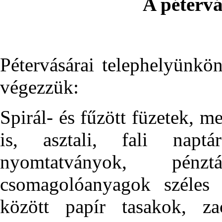
A pétervá
Pétervásárai telephelyünkö
végezzük:
Spirál- és fűzött füzetek, m
is, asztali, fali naptá
nyomtatványok, pénzt
csomagolóanyagok széles v
között papír tasakok, zac