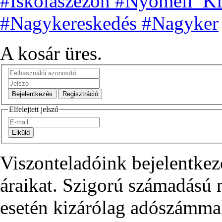
#Iskolaszezon
#Nyomell_Kf
#Nagykereskedés #Nagyker
A kosár üres.
Elfelejtett jelszó
Viszonteladóink bejelentkez
áraikat. Szigorú számadású
esetén kizárólag adószámma