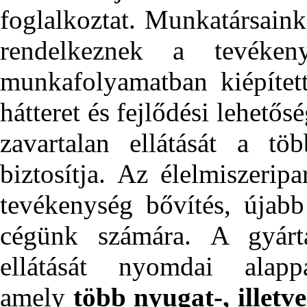
foglalkoztat. Munkatársaink 
rendelkeznek a tevékeny
munkafolyamatban kiépített
hátteret és fejlődési lehet
zavartalan ellátását a tö
biztosítja. Az élelmiszeri
tevékenység bővítés, újabb
cégünk számára. A gyártá
ellátását nyomdai alappa
amely
több nyugat-, illetv