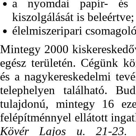
a nyomdai papír- és n
kiszolgálását is beleértve;
élelmiszeripari csomagoló
Mintegy 2000 kiskereskedőv
egész területén. Cégünk kö
és a nagykereskedelmi tevé
telephelyen található. Bud
tulajdonú, mintegy 16 ez
felépítménnyel ellátott inga
Kövér Lajos u. 21-23.
a