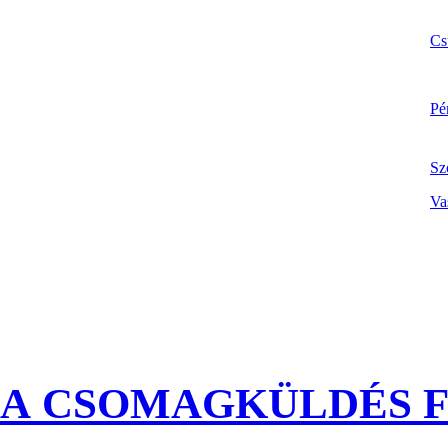
Cs
Pé
Sz
Va
A CSOMAGKÜLDÉS F