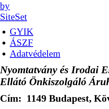
GYIK
ÁSZF
Adatvédelem
Nyomtatvány és Irodai E
Ellátó Önkiszolgáló Áru
Cím: 1149 Budapest, Kövé