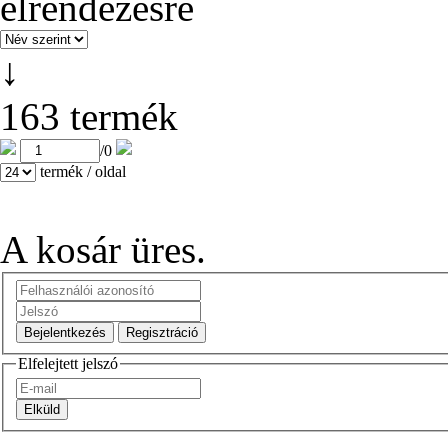
↓
163 termék
/
0
termék / oldal
A kosár üres.
Elfelejtett jelszó