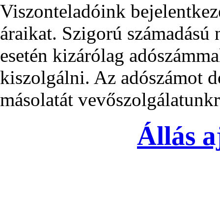
Viszonteladóink bejelentkez
áraikat. Szigorú számadású
esetén kizárólag adószámma
kiszolgálni. Az adószámot d
másolatát vevőszolgálatunkra
Állás a