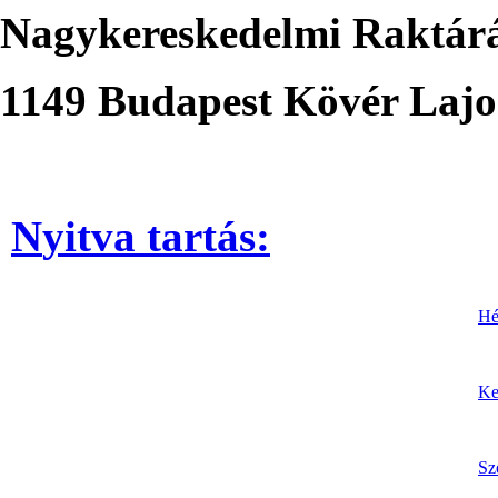
Nagykereskedelmi Raktár
1149 Budapest Kövér Lajos
N
yitva tartás
:
Hé
Ke
Sz