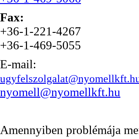
Fax:
+36-1-221-4267
+36-1-469-5055
E-mail:
ugyfelszolgalat@nyomellkft.h
nyomell@nyomellkft.hu
Amennyiben problémája merül