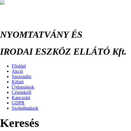
NYOMTATVÁNY ÉS
IRODAI ESZKÖZ ELLÁTÓ Kft.
Főoldal
Akció
Szezonális
Kifutó
Újdonságok
Cégünkről
Kapcsolat
GDPR
Szolgáltatások
Keresés