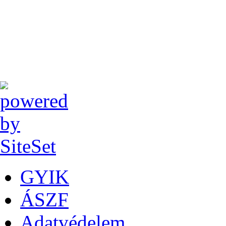
GYIK
ÁSZF
Adatvédelem