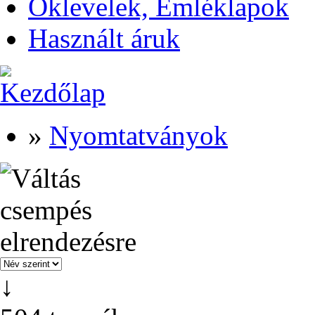
Oklevelek, Emléklapok
Használt áruk
»
Nyomtatványok
↓