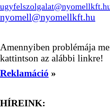
ugyfelszolgalat@nyomellkft.h
nyomell@nyomellkft.hu
Amennyiben problémája merül
kattintson az alábbi linkre!
Reklamáció
»
HÍREINK: