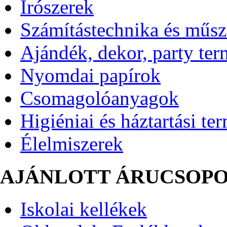
Írószerek
Számítástechnika és műsz
Ajándék, dekor, party te
Nyomdai papírok
Csomagolóanyagok
Higiéniai és háztartási te
Élelmiszerek
AJÁNLOTT ÁRUCSOP
Iskolai kellékek