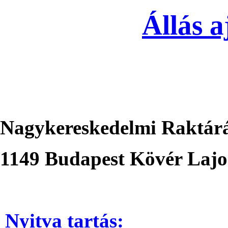
Állás a
Nagykereskedelmi Raktár
1149 Budapest Kövér Lajos
N
yitva tartás
: