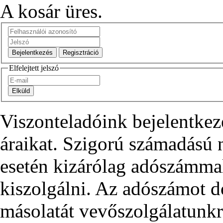
A kosár üres.
Elfelejtett jelszó
Viszonteladóink bejelentkez
áraikat. Szigorú számadású
esetén kizárólag adószámma
kiszolgálni. Az adószámot d
másolatát vevőszolgálatunkra