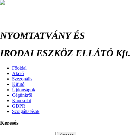
NYOMTATVÁNY ÉS
IRODAI ESZKÖZ ELLÁTÓ Kft.
Főoldal
Akció
Szezonális
Kifutó
Újdonságok
Cégünkről
Kapcsolat
GDPR
Szolgáltatások
Keresés