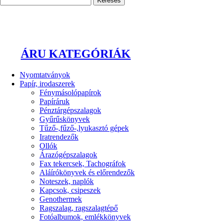
ÁRU KATEGÓRIÁK
Nyomtatványok
Papír, irodaszerek
Fénymásolópapírok
Papíráruk
Pénztárgépszalagok
Gyűrűskönyvek
Tűző-,fűző-,lyukasztó gépek
Iratrendezők
Ollók
Árazógépszalagok
Fax tekercsek, Tachográfok
Aláírókönyvek és előrendezők
Noteszek, naplók
Kapcsok, csipeszek
Genothermek
Ragszalag, ragszalagtépő
Fotóalbumok, emlékkönyvek