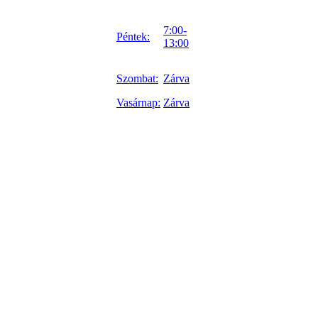
7:00-
Péntek:
13:00
Szombat:
Zárva
Vasárnap:
Zárva