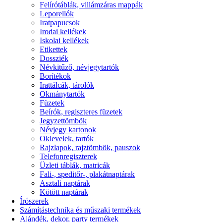
Felírótáblák, villámzáras mappák
Leporellók
Iratpapucsok
Irodai kellékek
Iskolai kellékek
Etikettek
Dossziék
Névkitűző, névjegytartók
Borítékok
Irattálcák, tárolók
Okmánytartók
Füzetek
Beírók, regiszteres füzetek
Jegyzettömbök
Névjegy kartonok
Oklevelek, tartók
Rajzlapok, rajztömbök, pauszok
Telefonregiszterek
Üzleti táblák, matricák
Fali-, speditőr-, plakátnaptárak
Asztali naptárak
Kötött naptárak
Írószerek
Számítástechnika és műszaki termékek
Ajándék, dekor, party termékek