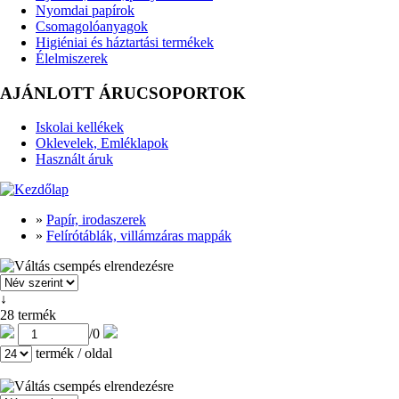
Nyomdai papírok
Csomagolóanyagok
Higiéniai és háztartási termékek
Élelmiszerek
AJÁNLOTT ÁRUCSOPORTOK
Iskolai kellékek
Oklevelek, Emléklapok
Használt áruk
»
Papír, irodaszerek
»
Felírótáblák, villámzáras mappák
↓
28 termék
/
0
termék / oldal