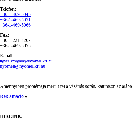
Telefon:
+36-1-469-5045
+36-1-469-5051
+36-1-469-5066
Fax:
+36-1-221-4267
+36-1-469-5055
E-mail:
ugyfelszolgalat@nyomellkft.hu
nyomell@nyomellkft.hu
Amennyiben problémája merült fel a vásárlás során, kattintson az alábbi
Reklamáció
»
HÍREINK: