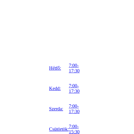
7:00-
Hétfő:
17:30
7:00-
Kedd:
17:30
7:00-
Szerda:
17:30
7:00-
Csütörtök:
15:30