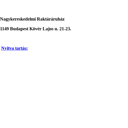
Nagykereskedelmi Raktáráruház
1149 Budapest Kövér Lajos u. 21-23.
N
yitva tartás
: