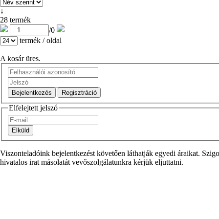
↓
28 termék
/
0
termék / oldal
A kosár üres.
Elfelejtett jelszó
Viszonteladóink bejelentkezést követően láthatják egyedi áraikat. S
hivatalos irat másolatát vevőszolgálatunkra kérjük eljuttatni.