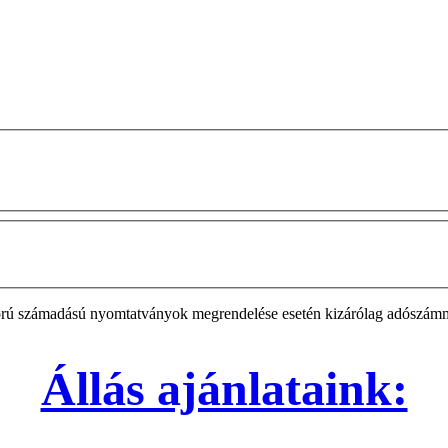
zigorú számadású nyomtatványok megrendelése esetén kizárólag adószá
Állás ajánlataink: