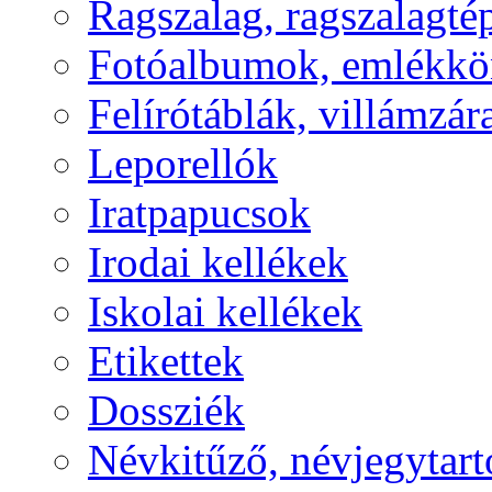
Ragszalag, ragszalagté
Fotóalbumok, emlékk
Felírótáblák, villámzá
Leporellók
Iratpapucsok
Irodai kellékek
Iskolai kellékek
Etikettek
Dossziék
Névkitűző, névjegytart