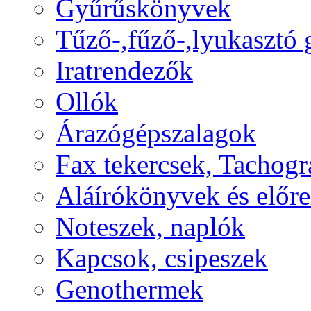
Gyűrűskönyvek
Tűző-,fűző-,lyukasztó
Iratrendezők
Ollók
Árazógépszalagok
Fax tekercsek, Tachogr
Aláírókönyvek és előr
Noteszek, naplók
Kapcsok, csipeszek
Genothermek