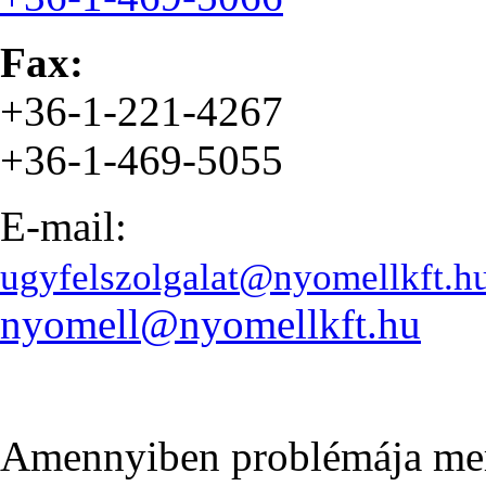
Fax:
+36-1-221-4267
+36-1-469-5055
E-mail:
ugyfelszolgalat@nyomellkft.h
nyomell@nyomellkft.hu
Amennyiben problémája merül