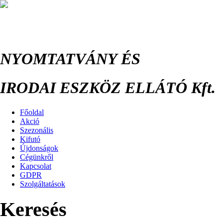
NYOMTATVÁNY ÉS
IRODAI ESZKÖZ ELLÁTÓ Kft.
Főoldal
Akció
Szezonális
Kifutó
Újdonságok
Cégünkről
Kapcsolat
GDPR
Szolgáltatások
Keresés