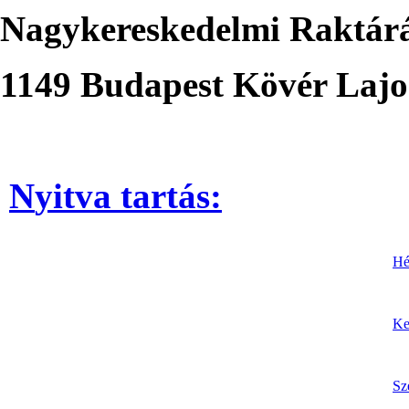
Nagykereskedelmi Raktár
1149 Budapest Kövér Lajos
N
yitva tartás
:
Hé
Ke
Sz