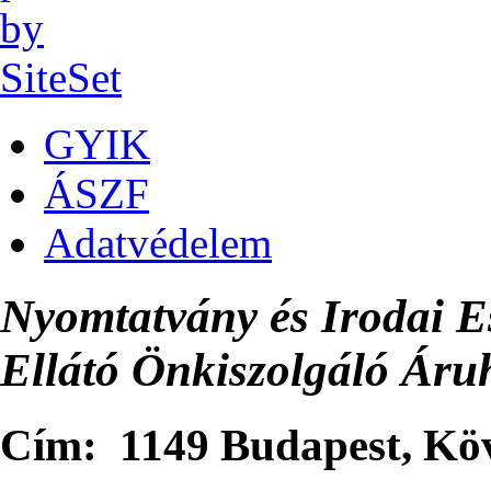
GYIK
ÁSZF
Adatvédelem
Nyomtatvány és Irodai E
Ellátó Önkiszolgáló Áru
Cím: 1149 Budapest, Kövé