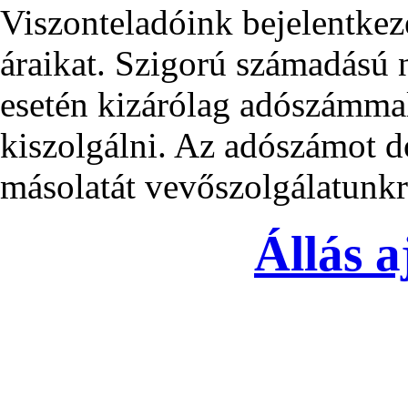
Viszonteladóink bejelentkez
áraikat. Szigorú számadású
esetén kizárólag adószámma
kiszolgálni. Az adószámot d
másolatát vevőszolgálatunkra
Állás a