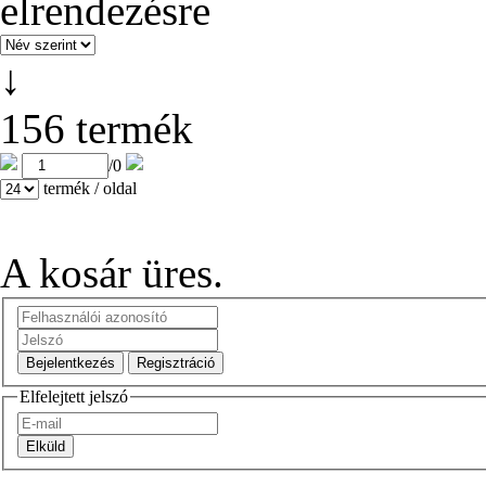
↓
156 termék
/
0
termék / oldal
A kosár üres.
Elfelejtett jelszó