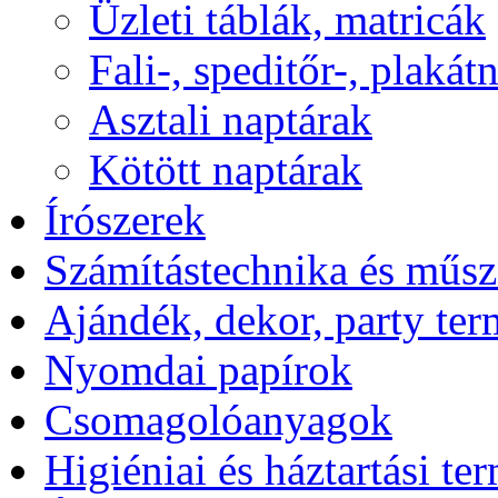
Üzleti táblák, matricák
Fali-, speditőr-, plakát
Asztali naptárak
Kötött naptárak
Írószerek
Számítástechnika és műsz
Ajándék, dekor, party te
Nyomdai papírok
Csomagolóanyagok
Higiéniai és háztartási te