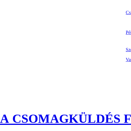
Cs
Pé
Sz
Va
A CSOMAGKÜLDÉS F