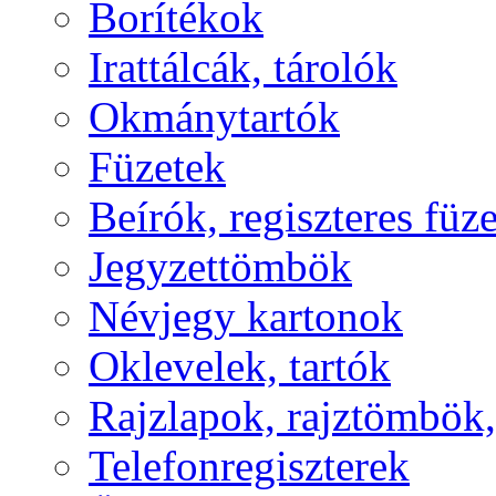
Borítékok
Irattálcák, tárolók
Okmánytartók
Füzetek
Beírók, regiszteres füz
Jegyzettömbök
Névjegy kartonok
Oklevelek, tartók
Rajzlapok, rajztömbök
Telefonregiszterek