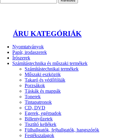
ÁRU KATEGÓRIÁK
Nyomtatványok
Papír, irodaszerek
Írószerek
Számítástechnika és műszaki termékek
Számítástechnikai termékek
Műszaki eszközök
Takaró és védőfóliák
Porzsákok
Táskák és mappák
Tonerek
Tintapatronok
CD, DVD
Egerek, egérpadok
Billentyűzetek
Tisztító kellékek
Fülhallgatók, fejhallgatók, hangszórók
Festékszalagok