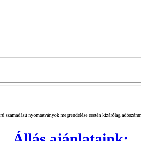
zigorú számadású nyomtatványok megrendelése esetén kizárólag adószá
Állás ajánlataink: