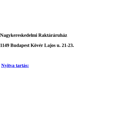
Nagykereskedelmi Raktáráruház
1149 Budapest Kövér Lajos u. 21-23.
N
yitva tartás
: