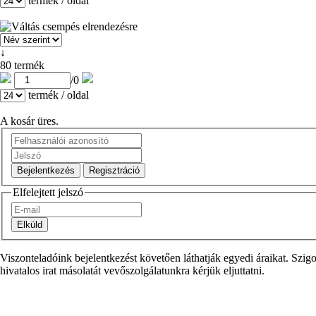
termék / oldal
↓
80 termék
/
0
termék / oldal
A kosár üres.
Elfelejtett jelszó
Viszonteladóink bejelentkezést követően láthatják egyedi áraikat. S
hivatalos irat másolatát vevőszolgálatunkra kérjük eljuttatni.