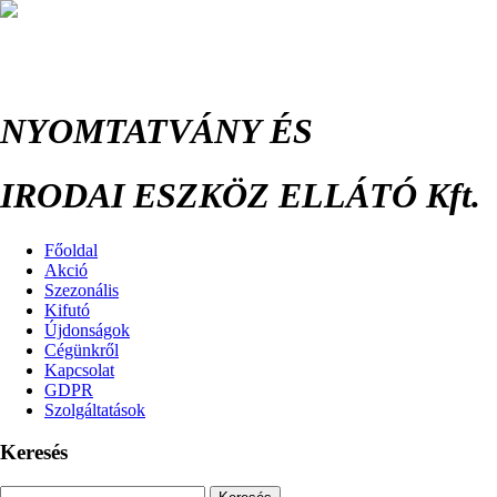
NYOMTATVÁNY ÉS
IRODAI ESZKÖZ ELLÁTÓ Kft.
Főoldal
Akció
Szezonális
Kifutó
Újdonságok
Cégünkről
Kapcsolat
GDPR
Szolgáltatások
Keresés