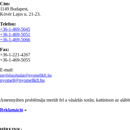
Cím:
1149 Budapest,
Kövér Lajos u. 21-23.
Telefon:
+36-1-469-5045
+36-1-469-5051
+36-1-469-5066
Fax:
+36-1-221-4267
+36-1-469-5055
E-mail:
ugyfelszolgalat@nyomellkft.hu
nyomell@nyomellkft.hu
Amennyiben problémája merült fel a vásárlás során, kattintson az alábbi
Reklamáció
»
HÍREINK: