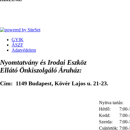
GYIK
ÁSZF
Adatvédelem
Nyomtatvány és Irodai Eszköz
Ellátó Önkiszolgáló Áruház:
Cím: 1149 Budapest, Kövér Lajos u. 21-23.
Nyitva tartás:
Hétfő:
7:00-
Kedd:
7:00-
Szerda:
7:00-
Csütörtök:
7:00-