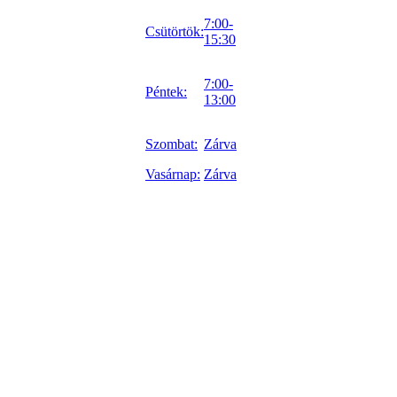
7:00-
Csütörtök:
15:30
7:00-
Péntek:
13:00
Szombat:
Zárva
Vasárnap:
Zárva