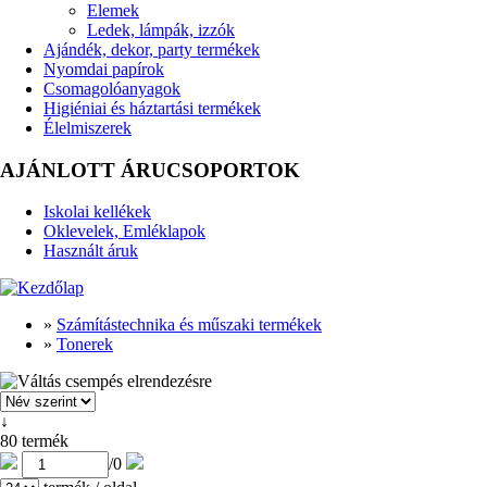
Elemek
Ledek, lámpák, izzók
Ajándék, dekor, party termékek
Nyomdai papírok
Csomagolóanyagok
Higiéniai és háztartási termékek
Élelmiszerek
AJÁNLOTT ÁRUCSOPORTOK
Iskolai kellékek
Oklevelek, Emléklapok
Használt áruk
»
Számítástechnika és műszaki termékek
»
Tonerek
↓
80 termék
/
0