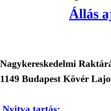
Állás a
Nagykereskedelmi Raktár
1149 Budapest Kövér Lajos
N
yitva tartás
: