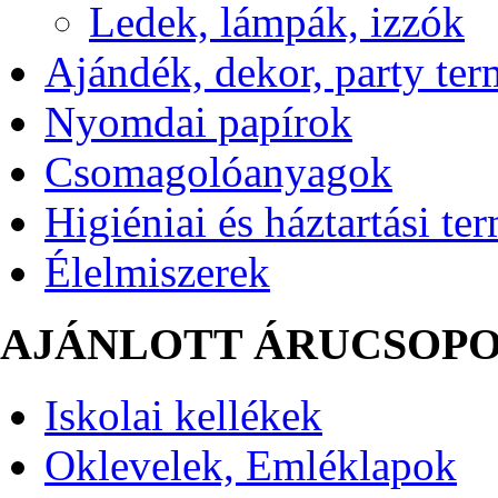
Ledek, lámpák, izzók
Ajándék, dekor, party te
Nyomdai papírok
Csomagolóanyagok
Higiéniai és háztartási te
Élelmiszerek
AJÁNLOTT ÁRUCSOP
Iskolai kellékek
Oklevelek, Emléklapok