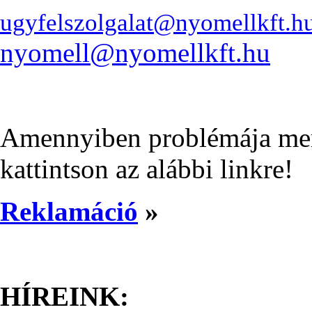
ugyfelszolgalat@nyomellkft.h
nyomell@nyomellkft.hu
Amennyiben problémája merül
kattintson az alábbi linkre!
Reklamáció
»
HÍREINK: