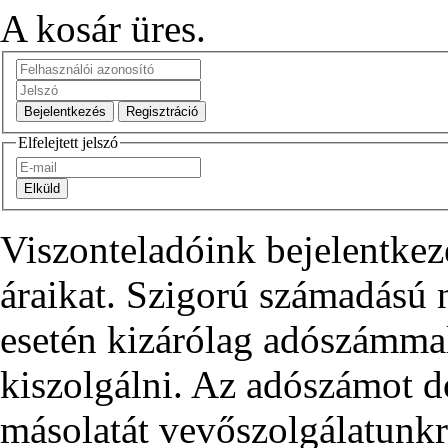
A kosár üres.
Elfelejtett jelszó
Viszonteladóink bejelentkez
áraikat. Szigorú számadású
esetén kizárólag adószámma
kiszolgálni. Az adószámot d
másolatát vevőszolgálatunkra