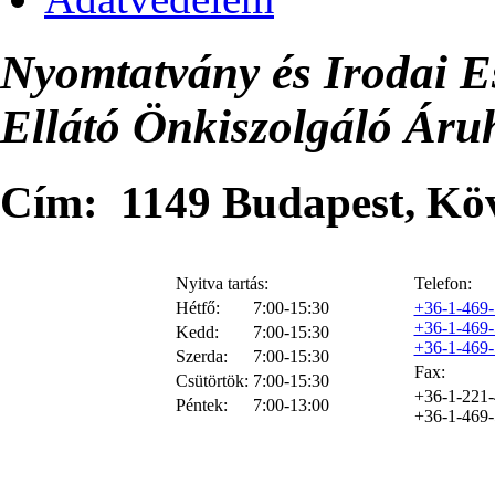
Nyomtatvány és Irodai E
Ellátó Önkiszolgáló Áru
Cím: 1149 Budapest, Kövé
Nyitva tartás:
Telefon:
Hétfő:
7:00-15:30
+36-1-469
+36-1-469
Kedd:
7:00-15:30
+36-1-469
Szerda:
7:00-15:30
Fax:
Csütörtök:
7:00-15:30
+36-1-221
Péntek:
7:00-13:00
+36-1-469