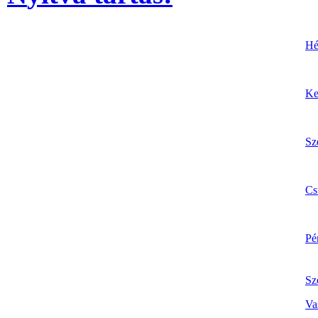
Hé
Ke
Sz
Cs
Pé
Sz
Va