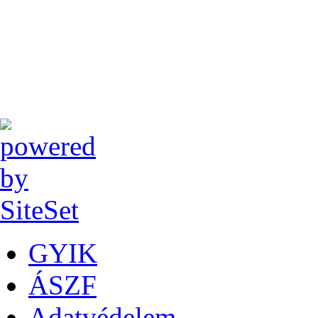
GYIK
ÁSZF
Adatvédelem